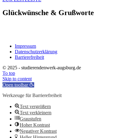
Glückwünsche & Grußworte
Impressum
Datenschutzerklärung
Barrierefreiheit
© 2025 - studierendenwerk-augsburg.de
To top
Skip to content
Open toolbar
Werkzeuge für Barrierefreiheit
Text vergrößern
Text verkleinern
Graustufen
Hoher Kontrast
Negativer Kontrast
Heller Hintergrund